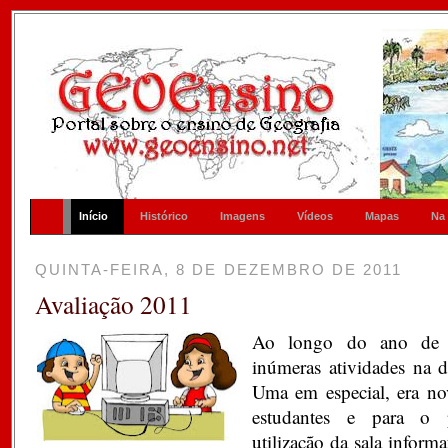
Início
Histórico
Imagens
Vídeos
Mapas
Na
QUINTA-FEIRA, 8 DE DEZEMBRO DE 2011
Avaliação 2011
Ao longo do ano de 
inúmeras atividades na d
Uma em especial, era no
estudantes e para o p
utilização da sala inform