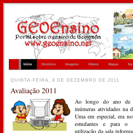
Início
Histórico
Imagens
Vídeos
Mapas
Na
QUINTA-FEIRA, 8 DE DEZEMBRO DE 2011
Avaliação 2011
Ao longo do ano de 
inúmeras atividades na d
Uma em especial, era no
estudantes e para o p
utilização da sala inform