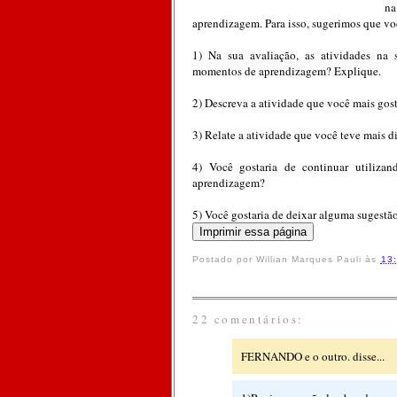
na
aprendizagem. Para isso, sugerimos que vo
1) Na sua avaliação, as atividades na
momentos de aprendizagem? Explique.
2) Descreva a atividade que você mais gos
3) Relate a atividade que você teve mais d
4) Você gostaria de continuar utilizan
aprendizagem?
5) Você gostaria de deixar alguma sugestã
Postado por
Willian Marques Pauli
às
13
22 comentários:
FERNANDO e o outro. disse...