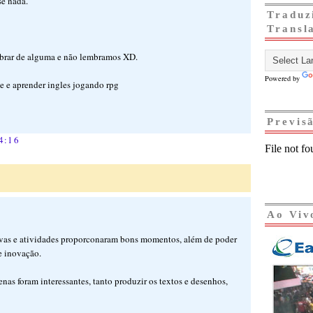
e nada.
Traduz
Transl
embrar de alguma e não lembramos XD.
Powered by
ne e aprender ingles jogando rpg
Previs
4:16
Ao Viv
rovas e atividades proporconaram bons momentos, além de poder
e inovação.
nas foram interessantes, tanto produzir os textos e desenhos,