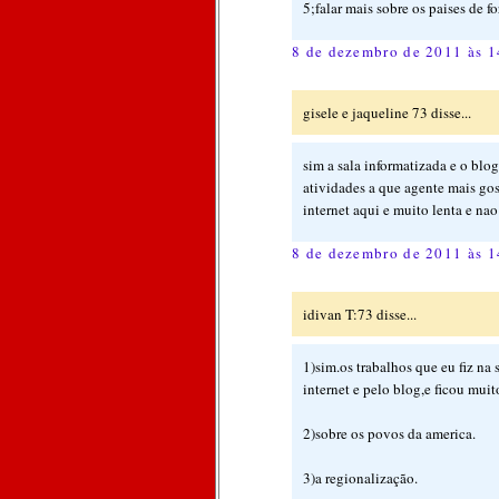
5;falar mais sobre os paises de fo
8 de dezembro de 2011 às 1
gisele e jaqueline 73 disse...
sim a sala informatizada e o blog
atividades a que agente mais gosto
internet aqui e muito lenta e na
8 de dezembro de 2011 às 1
idivan T:73 disse...
1)sim.os trabalhos que eu fiz na 
internet e pelo blog,e ficou muit
2)sobre os povos da america.
3)a regionalização.