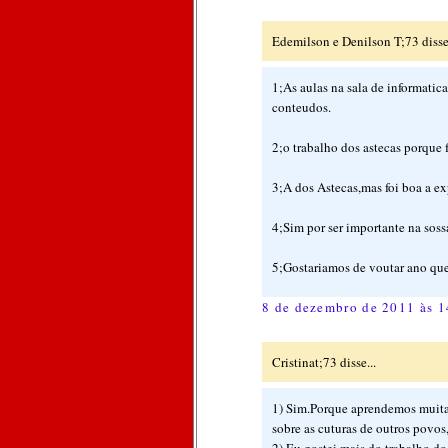
Edemilson e Denilson T;73 disse.
1;As aulas na sala de informatic
conteudos.
2;o trabalho dos astecas porque 
3;A dos Astecas,mas foi boa a ex
4;Sim por ser importante na sos
5;Gostariamos de voutar ano que
8 de dezembro de 2011 às 1
Cristinat;73 disse...
1) Sim.Porque aprendemos muitas
sobre as cuturas de outros povos