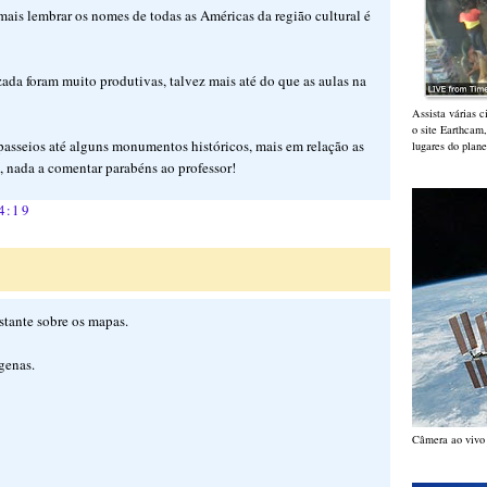
mais lembrar os nomes de todas as Américas da região cultural é
izada foram muito produtivas, talvez mais até do que as aulas na
Assista várias 
o site Earthcam
r passeios até alguns monumentos históricos, mais em relação as
lugares do plane
a, nada a comentar parabéns ao professor!
4:19
stante sobre os mapas.
genas.
Câmera ao vivo 