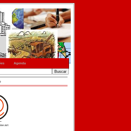
ões
Agenda
o
ino.net