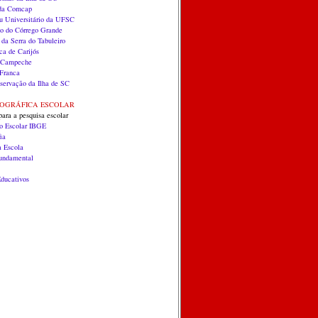
 da Comcap
 Universitário da UFSC
co do Córrego Grande
 da Serra do Tabuleiro
ca de Carijós
do Campeche
Franca
servação da Ilha de SC
EOGRÁFICA ESCOLAR
para a pesquisa escolar
co Escolar IBGE
ia
a Escola
Fundamental
ducativos