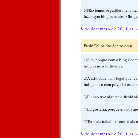
5)Não temos sugestões, nem mesmo
fazer uym blog para nós...Obriga
8 de dezembro de 2011 às 1
Paulo Felipe dos Santos disse...
1)Sim, porque com o blog Geoen
tirou as nossas dúvidas.
2)A atividade mais legal que tev
indigenas o meu povo foi os co
3)Eu não tive alguma dificuldad
4)Eu gostaria, porque ela nos aj
5)Ter mais trabalhos, com mais 
8 de dezembro de 2011 às 1