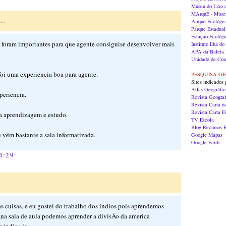
Museu do Lixo
MArquE - Museu
..
Parque Ecológi
Parque Estadual
Estação Ecológi
a foram importantes para que agente consiguise desenvolver mais
Instituto Ilha 
APA da Baleia 
Unidade de Con
foi uma experiencia boa para agente.
PESQUISA G
Sites indicados 
Atlas Geográfi
periencia.
Revista Geograf
Revista Carta n
Revista Carta 
sa aprendizagem e estudo.
TV Escola
Blog Recursos E
 vêm bastante a sala informatizada.
Google Mapas
Google Earth
4:29
 cuisas, e eu gostei do trabalho dos indios pois aprendemos
,na sala de aula podemos aprender a divisÃo da america