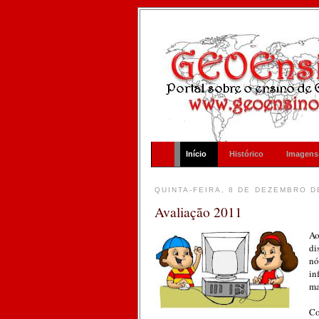
Início
Histórico
Imagens
QUINTA-FEIRA, 8 DE DEZEMBRO D
Avaliação 2011
Ao
di
nó
in
ma
Co