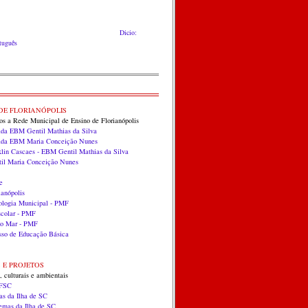
Dicio:
rtuguês
DE FLORIANÓPOLIS
dos a Rede Municipal de Ensino de Florianópolis
ada EBM Gentil Mathias da Silva
zada EBM Maria Conceição Nunes
klin Cascaes - EBM Gentil Mathias da Silva
til Maria Conceição Nunes
e
anópolis
ologia Municipal - PMF
scolar - PMF
do Mar - PMF
so de Educação Básica
S E PROJETOS
, culturais e ambientais
UFSC
as da Ilha de SC
temas da Ilha de SC