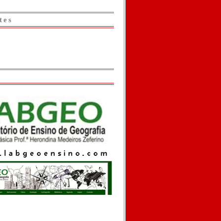
tes
o