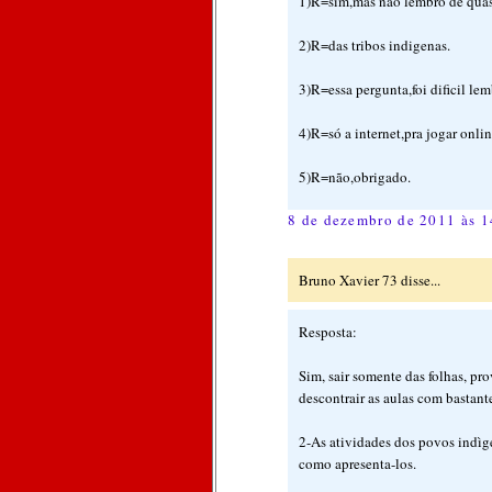
1)R=sim,mas não lembro de quas
2)R=das tribos indigenas.
3)R=essa pergunta,foi dificil l
4)R=só a internet,pra jogar onli
5)R=não,obrigado.
8 de dezembro de 2011 às 1
Bruno Xavier 73 disse...
Resposta:
Sim, sair somente das folhas, p
descontrair as aulas com bastant
2-As atividades dos povos indìge
como apresenta-los.