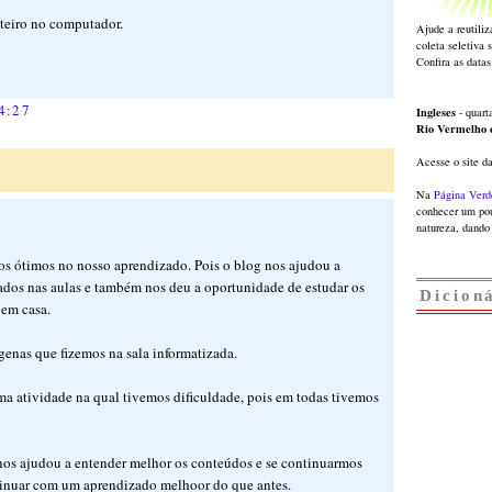
nteiro no computador.
Ajude a reutiliz
coleta seletiva 
Confira as datas
4:27
Ingleses
- quarta
Rio Vermelho
Acesse o site d
Na
Página Verd
conhecer um pou
natureza, dando 
s ótimos no nosso aprendizado. Pois o blog nos ajudou a
tados nas aulas e também nos deu a oportunidade de estudar os
Dicion
 em casa.
ígenas que fizemos na sala informatizada.
 atividade na qual tivemos dificuldade, pois em todas tivemos
 nos ajudou a entender melhor os conteúdos e se continuarmos
tinuar com um aprendizado melhoor do que antes.