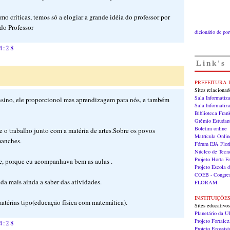
 críticas, temos só a elogiar a grande idéia do professor por
do Professor
dicionário de po
4:28
Link's
PREFEITURA 
Sites relaciona
Sala Informatiz
sino, ele proporcionol mas aprendizagem para nós, e também
Sala Informati
Biblioteca Fran
Grêmio Estudan
Boletim online
e o trabalho junto com a matéria de artes.Sobre os povos
Matrícula Onlin
manches.
Fórum EJA Flori
Núcleo de Tecn
Projeto Horta E
e, porque eu acompanhava bem as aulas .
Projeto Escola 
COEB - Congres
uda mais ainda a saber das atividades.
FLORAM
INSTITUIÇÕE
matérias tipo(educação física com matemática).
Sites educativos
Planetário da 
Projeto Fortalez
4:28
Projeto Ecossis