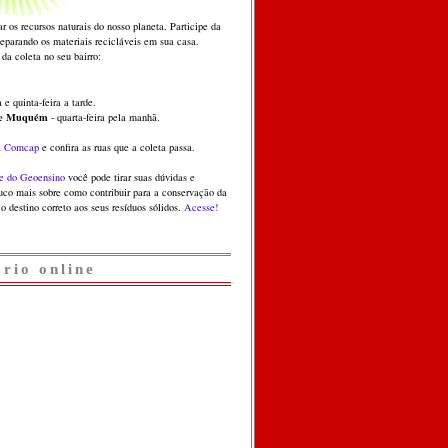
ar os recursos naturais do nosso planeta. Participe da
separando os materiais recicláveis em sua casa.
 da coleta no seu bairro:
 e quinta-feira a tarde.
 e Muquém
- quarta-feira pela manhã.
a
Comcap
e confira as ruas que a coleta passa.
e do Geoensino
você pode tirar suas dúvidas e
co mais sobre como contribuir para a conservação da
o destino correto aos seus resíduos sólidos.
Acesse!
ário online