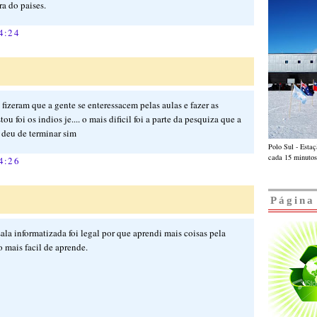
ra do paises.
4:24
 fizeram que a gente se enteressacem pelas aulas e fazer as
u foi os indios je.... o mais dificil foi a parte da pesquiza que a
o deu de terminar sim
Polo Sul - Esta
cada 15 minutos
4:26
Página
sala informatizada foi legal por que aprendi mais coisas pela
o mais facil de aprende.