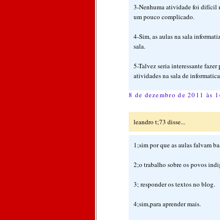
3-Nenhuma atividade foi difícil 
um pouco complicado.
4-Sim, as aulas na sala informat
sala.
5-Talvez seria interessante faze
atividades na sala de informatic
8 de dezembro de 2011 às 1
leandro t;73 disse...
1;sim por que as aulas falvam ba
2;o trabalho sobre os povos indi
3; responder os textos no blog.
4;sim,para aprender mais.