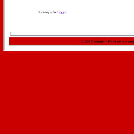
Tecnologia do
Blogger
.
Geoensino - Portal sobre o ensi
© 2008