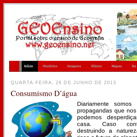
Início
Histórico
Imagens
Vídeos
Mapas
Na
QUARTA-FEIRA, 26 DE JUNHO DE 2013
Consumismo D’água
Diariamente somos
propagandas que nos
podemos desperdiç
casa. Caso contr
destruindo a natur