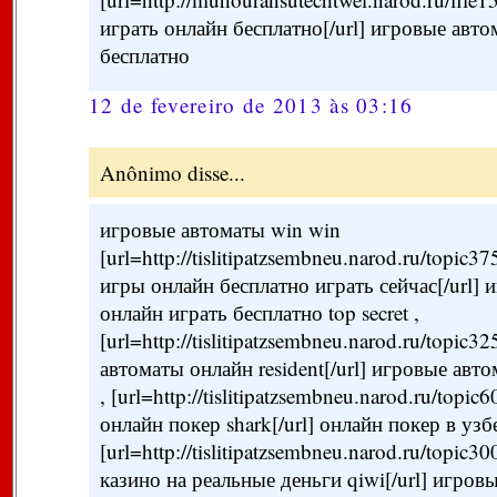
играть онлайн бесплатно[/url] игровые авт
бесплатно
12 de fevereiro de 2013 às 03:16
Anônimo disse...
игровые автоматы win win
[url=http://tislitipatzsembneu.narod.ru/topic3
игры онлайн бесплатно играть сейчас[/url]
онлайн играть бесплатно top secret ,
[url=http://tislitipatzsembneu.narod.ru/topic
автоматы онлайн resident[/url] игровые авт
, [url=http://tislitipatzsembneu.narod.ru/topic
онлайн покер shark[/url] онлайн покер в узб
[url=http://tislitipatzsembneu.narod.ru/topic3
казино на реальные деньги qiwi[/url] игро