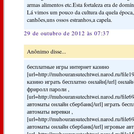
armas alimentos etc.Esta fortaleza era de domí
Lá vimos um pouco da cultura da quela époc
canhões,uns ossos estranhos,a capela.
29 de outubro de 2012 às 07:37
Anônimo disse...
бесплатные игры интернет казино
[url=http://muhouransutechtwei.narod.ru/file
казино играть бесплатно онлайн[/url] онла
фриролл пароли ,
[url=http://muhouransutechtwei.narod.ru/file
автоматы онлайн сбербанк[/url] играть бес
автоматы веревки ,
[url=http://muhouransutechtwei.narod.ru/file
автоматы онлайн сбербанк[/url] игровые ав
[url=http://muhouransutechtwei.narod.ru/file