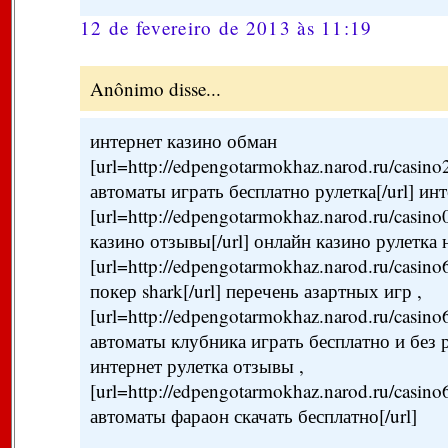
12 de fevereiro de 2013 às 11:19
Anônimo disse...
интернет казино обман
[url=http://edpengotarmokhaz.narod.ru/casin
автоматы играть бесплатно рулетка[/url] инт
[url=http://edpengotarmokhaz.narod.ru/casin
казино отзывы[/url] онлайн казино рулетка н
[url=http://edpengotarmokhaz.narod.ru/casin
покер shark[/url] перечень азартных игр ,
[url=http://edpengotarmokhaz.narod.ru/casin
автоматы клубника играть бесплатно и без р
интернет рулетка отзывы ,
[url=http://edpengotarmokhaz.narod.ru/casin
автоматы фараон скачать бесплатно[/url]