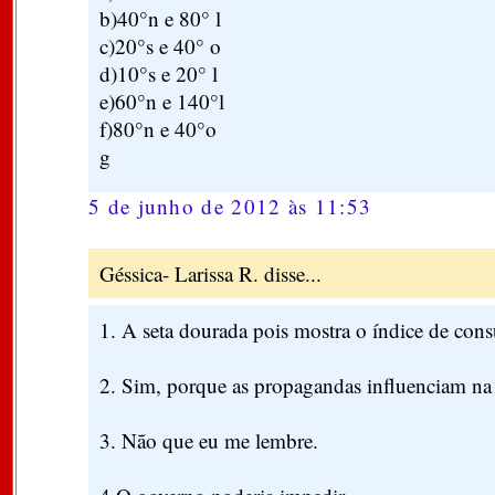
b)40°n e 80° l
c)20°s e 40° o
d)10°s e 20° l
e)60°n e 140°l
f)80°n e 40°o
g
5 de junho de 2012 às 11:53
Géssica- Larissa R. disse...
1. A seta dourada pois mostra o índice de con
2. Sim, porque as propagandas influenciam na
3. Não que eu me lembre.