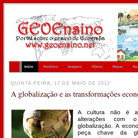
Início
Histórico
Imagens
Vídeos
Mapas
Na
QUINTA-FEIRA, 17 DE MAIO DE 2012
A globalização e as transformações eco
A cultura não é a
alterações com o
globalização.
A econo
peça chave da gl