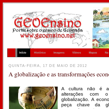
Início
Histórico
Imagens
Vídeos
Mapas
Na
QUINTA-FEIRA, 17 DE MAIO DE 2012
A globalização e as transformações eco
A cultura não é a
alterações com o
globalização.
A econo
peça chave da gl