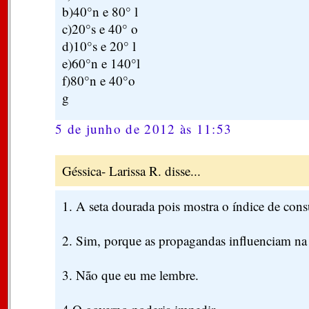
b)40°n e 80° l
c)20°s e 40° o
d)10°s e 20° l
e)60°n e 140°l
f)80°n e 40°o
g
5 de junho de 2012 às 11:53
Géssica- Larissa R. disse...
1. A seta dourada pois mostra o índice de con
2. Sim, porque as propagandas influenciam na
3. Não que eu me lembre.