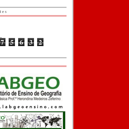
tes
7
5
6
3
2
o