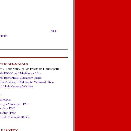
Dicio:
rtuguês
DE FLORIANÓPOLIS
dos a Rede Municipal de Ensino de Florianópolis
ada EBM Gentil Mathias da Silva
zada EBM Maria Conceição Nunes
klin Cascaes - EBM Gentil Mathias da Silva
til Maria Conceição Nunes
e
anópolis
ologia Municipal - PMF
scolar - PMF
do Mar - PMF
so de Educação Básica
S E PROJETOS