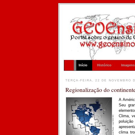
Início
Histórico
Imagens
TERÇA-FEIRA, 22 DE NOVEMBRO D
Regionalização do continent
A Améric
Seu gran
elemento
Clima, ve
poluiçã
apresent
clima tro