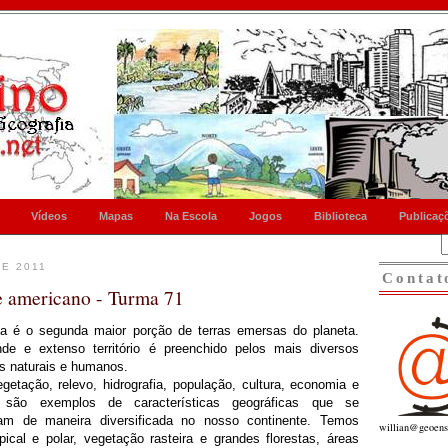
Vídeos
Mapas
Na Escola
Jogos
Biblioteca
Publicaç
E 2011
Contat
e americano - Turma 71
a é o segunda maior porção de terras emersas do planeta.
de e extenso território é preenchido pelos mais diversos
s naturais e humanos.
getação, relevo, hidrografia, população, cultura, economia e
o são exemplos de características geográficas que se
am de maneira diversificada no nosso continente. Temos
willian@geoens
pical e polar, vegetação rasteira e grandes florestas, áreas