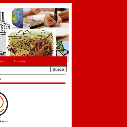
ões
Agenda
o
ino.net