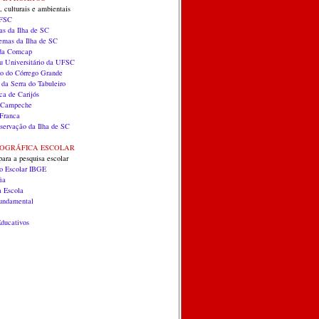
, culturais e ambientais
UFSC
as da Ilha de SC
temas da Ilha de SC
 da Comcap
 Universitário da UFSC
co do Córrego Grande
 da Serra do Tabuleiro
ca de Carijós
do Campeche
Franca
servação da Ilha de SC
EOGRÁFICA ESCOLAR
para a pesquisa escolar
co Escolar IBGE
ia
a Escola
Fundamental
ducativos