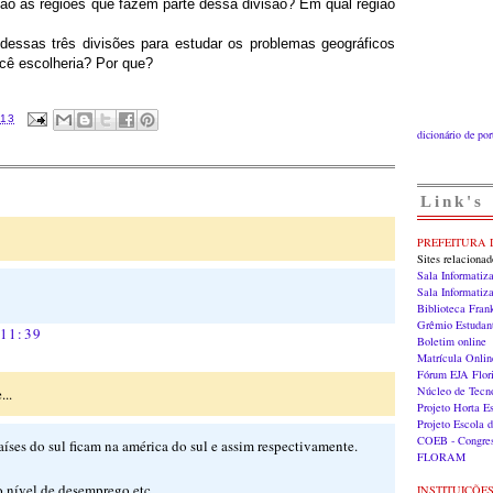
ão as regiões que fazem parte dessa divisão? Em qual região
dessas três divisões para estudar os problemas geográficos
ocê escolheria? Por que?
:13
dicionário de po
Link's
PREFEITURA 
Sites relaciona
Sala Informatiz
Sala Informati
Biblioteca Fran
Grêmio Estudan
 11:39
Boletim online
Matrícula Onlin
Fórum EJA Flori
Núcleo de Tecn
...
Projeto Horta E
Projeto Escola 
COEB - Congres
aíses do sul ficam na américa do sul e assim respectivamente.
FLORAM
o nível de desemprego etc...
INSTITUIÇÕE