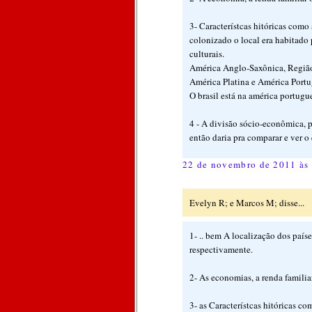
3- Característcas hitóricas como
colonizado o local era habitado p
culturais.
América Anglo-Saxônica, Região
América Platina e América Portu
O brasil está na américa portugu
4 - A divisão sócio-econômica, p
então daria pra comparar e ver o 
22 de novembro de 2011 às
Evelyn R; e Marcos M; disse...
1- .. bem A localização dos paíse
respectivamente.
2- As economias, a renda familia
3- as Característcas hitóricas c