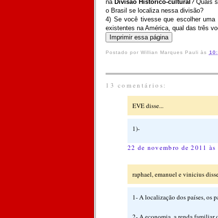
na
Divisão Histórico-cultural
? Quais s
o Brasil se localiza nessa divisão?
4) Se você tivesse que escolher uma 
existentes na América, qual das três v
Postado por
Willian Marques Pauli
às
10
13 comentários:
EVE disse...
1)-
22 de novembro de 2011 às
raphael, emanuel e vinicius disse
1- A localização dos países, os p
2- A economia, a renda familiar 