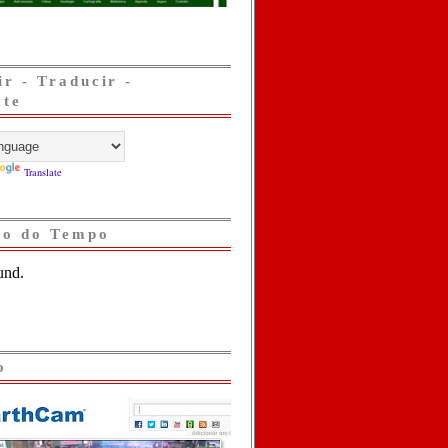
ir - Traducir -
ate
Translate
ão do Tempo
o