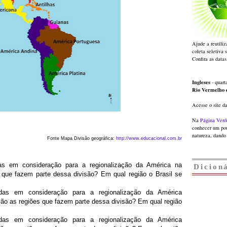
Ajude a reutiliz
coleta seletiva 
Confira as datas
Ingleses
- quarta
Rio Vermelho
Acesse o site d
Na
Página Verd
conhecer um pou
natureza, dando 
Fonte Mapa Divisão geográfica:
http://www.educacional.com.br
das em consideração para a regionalização da América na
Dicion
 que fazem parte dessa divisão? Em qual região o Brasil se
adas em consideração para a regionalização da América
ão as regiões que fazem parte dessa divisão? Em qual região
adas em consideração para a regionalização da América