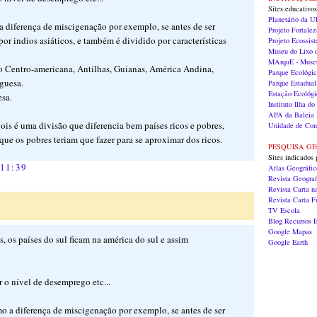
Sites educativos
Planetário da 
 a diferença de miscigenação por exemplo, se antes de ser
Projeto Fortalez
or indios asiáticos, e também é dividido por características
Projeto Ecossis
Museu do Lixo
MArquE - Museu
 Centro-americana, Antilhas, Guianas, América Andina,
Parque Ecológi
guesa.
Parque Estadual
Estação Ecológi
esa.
Instituto Ilha 
APA da Baleia 
ois é uma divisão que diferencia bem países ricos e pobres,
Unidade de Con
que os pobres teriam que fazer para se aproximar dos ricos.
PESQUISA G
Sites indicados 
 11:39
Atlas Geográfi
Revista Geograf
Revista Carta n
Revista Carta 
TV Escola
Blog Recursos E
Google Mapas
s, os países do sul ficam na américa do sul e assim
Google Earth
r o nível de desemprego etc...
omo a diferença de miscigenação por exemplo, se antes de ser