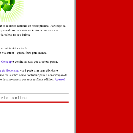
ar os recursos naturais do nosso planeta. Participe da
separando os materiais recicláveis em sua casa.
 da coleta no seu bairro:
 e quinta-feira a tarde.
 e Muquém
- quarta-feira pela manhã.
a
Comcap
e confira as ruas que a coleta passa.
e do Geoensino
você pode tirar suas dúvidas e
co mais sobre como contribuir para a conservação da
o destino correto aos seus resíduos sólidos.
Acesse!
ário online