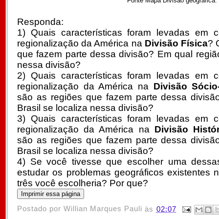
Fonte Mapa Divisão geográfica:
Responda:
1) Quais características foram levadas em 
regionalização da América na
Divisão Física
? 
que fazem parte dessa divisão? Em qual região 
nessa divisão?
2)
Quais características foram levadas em 
regionalização da América na
Divisão Sóci
são as regiões que fazem parte dessa divisã
Brasil se localiza nessa divisão?
3)
Quais características foram levadas em 
regionalização da América na
Divisão Histór
são as regiões que fazem parte dessa divisã
Brasil se localiza nessa divisão?
4) Se você tivesse que escolher uma dessas
estudar os problemas geográficos existentes 
três você escolheria? Por que?
Postado por
Willian Marques Pauli
às
02:07