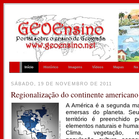
Início
Histórico
Imagens
Vídeos
Mapas
Na
SÁBADO, 19 DE NOVEMBRO DE 2011
Regionalização do continente americano
A América é a segunda mai
emersas do planeta. Se
território é preenchido 
elementos naturais e hum
Clima, vegetação, rel