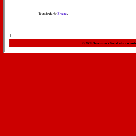
Tecnologia do
Blogger
.
Geoensino - Portal sobre o ensi
© 2008