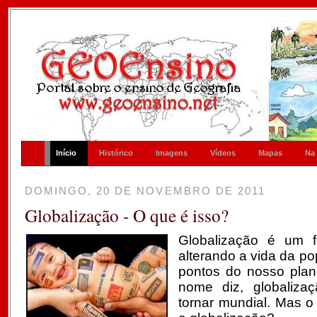
Início
Histórico
Imagens
Vídeos
Mapas
Na
DOMINGO, 20 DE NOVEMBRO DE 2011
Globalização - O que é isso?
Globalização é um
alterando a vida da p
pontos do nosso plan
nome diz, globalizaç
tornar mundial. Mas o