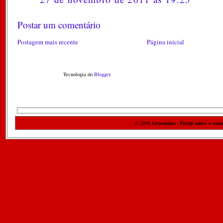
Postar um comentário
Postagem mais recente
Página inicial
Tecnologia do
Blogger
.
Geoensino - Portal sobre o ensi
© 2008