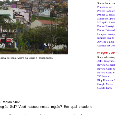
Sites educativos
Planetário da 
Projeto Fortalez
Projeto Ecossis
Museu do Lixo
MArquE - Museu
Parque Ecológi
Parque Estadual
Estação Ecológi
Instituto Ilha 
APA da Baleia 
Unidade de Con
PESQUISA G
Sites indicados 
rea de risco. Morro da Caixa / Florianópolis
Atlas Geográfi
Revista Geograf
Revista Carta n
Revista Carta 
TV Escola
Blog Recursos E
Google Mapas
Google Earth
a Região Sul?
egião Sul? Você nasceu nessa região? Em qual cidade e