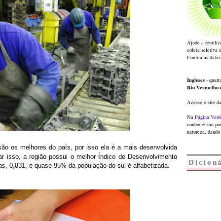
Ajude a reutiliz
coleta seletiva 
Confira as datas
Ingleses
- quarta
Rio Vermelho
Acesse o site d
Na
Página Verd
conhecer um pou
natureza, dando 
são os melhores do país, por isso ela
é a mais desenvolvida
car isso, a região possui o melhor Índice de Desenvolvimento
Dicion
ras,
0,831, e quase 95% da população do sul é alfabetizada.