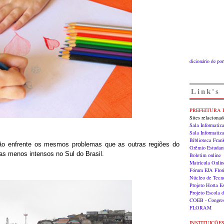
dicionário de po
Link's
PREFEITURA 
Sites relaciona
Sala Informatiz
Sala Informati
Biblioteca Fran
não enfrente os mesmos problemas que as outras regiões do
Grêmio Estudan
as menos intensos no Sul do Brasil.
Boletim online
Matrícula Onlin
Fórum EJA Flori
Núcleo de Tecn
Projeto Horta E
Projeto Escola 
COEB - Congres
FLORAM
INSTITUIÇÕE