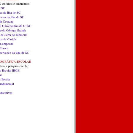
, culturais e ambientais
UFSC
as da Ilha de SC
temas da Ilha de SC
 da Comcap
 Universitário da UFSC
co do Córrego Grande
 da Serra do Tabuleiro
ca de Carijós
do Campeche
Franca
servação da Ilha de SC
EOGRÁFICA ESCOLAR
para a pesquisa escolar
co Escolar IBGE
ia
a Escola
Fundamental
ducativos