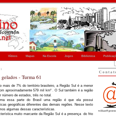
Vídeos
Mapas
Na Escola
Jogos
Biblioteca
Publicaç
11
Contat
s gelados - Turma 61
mais de 7% do território brasileiro, a Região Sul é a menor
com aproximadamente
579 mil km²
.
O Sul também é a região
 número de estados, três no total.
rna essa parte do Brasil uma região é que ela possui
ticas geográficas diferentes das demais regiões. Nesse texto
mos algumas dessas características.
willian@geoens
terística muito marcante da Região Sul é a presença do frio