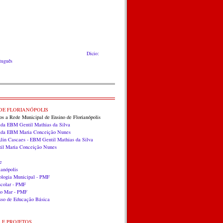
Dicio:
rtuguês
DE FLORIANÓPOLIS
dos a Rede Municipal de Ensino de Florianópolis
ada EBM Gentil Mathias da Silva
zada EBM Maria Conceição Nunes
klin Cascaes - EBM Gentil Mathias da Silva
til Maria Conceição Nunes
e
anópolis
ologia Municipal - PMF
scolar - PMF
do Mar - PMF
so de Educação Básica
S E PROJETOS