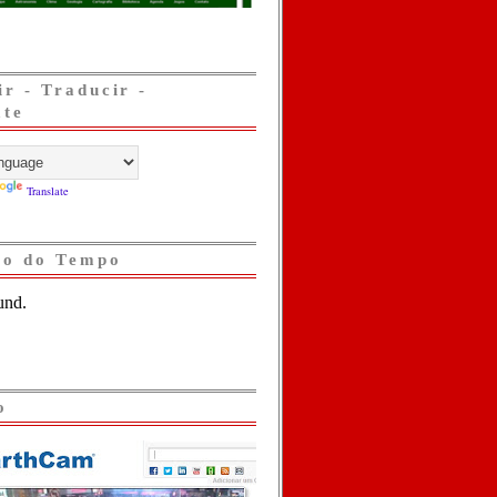
ir - Traducir -
ate
Translate
ão do Tempo
o