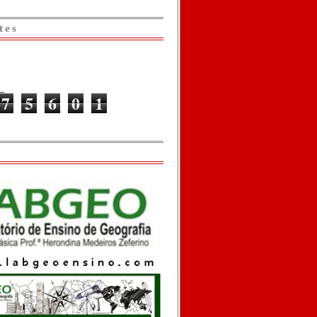
tes
7
5
6
0
1
o