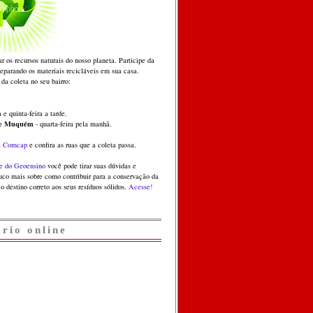
ar os recursos naturais do nosso planeta. Participe da
separando os materiais recicláveis em sua casa.
 da coleta no seu bairro:
 e quinta-feira a tarde.
 e Muquém
- quarta-feira pela manhã.
a
Comcap
e confira as ruas que a coleta passa.
e do Geoensino
você pode tirar suas dúvidas e
co mais sobre como contribuir para a conservação da
o destino correto aos seus resíduos sólidos.
Acesse!
ário online