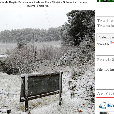
arte da Região Sul está localizada na Zona Climática Sub-tropical, onde o
inverno é mais frio.
Traduz
Transl
Powered by
Previs
Ao Viv