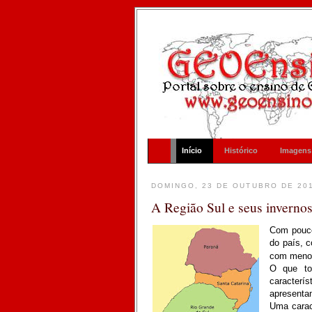
Início
Histórico
Imagens
DOMINGO, 23 DE OUTUBRO DE 20
A Região Sul e seus inverno
Com pouco 
do país, 
com menor
O que to
caracterís
apresenta
Uma carac