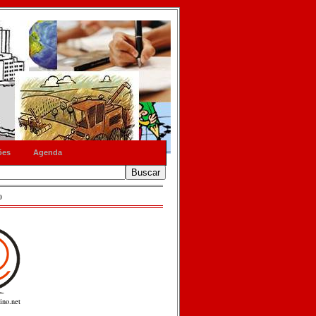
ões
Agenda
o
ino.net