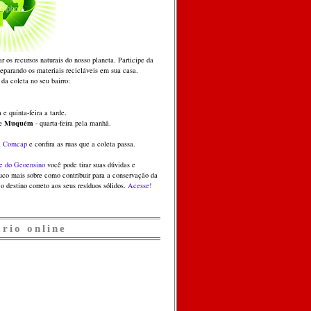
ar os recursos naturais do nosso planeta. Participe da
separando os materiais recicláveis em sua casa.
 da coleta no seu bairro:
 e quinta-feira a tarde.
 e Muquém
- quarta-feira pela manhã.
a
Comcap
e confira as ruas que a coleta passa.
e do Geoensino
você pode tirar suas dúvidas e
co mais sobre como contribuir para a conservação da
o destino correto aos seus resíduos sólidos.
Acesse!
ário online