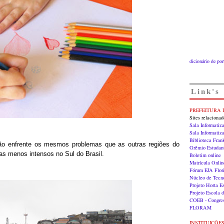
dicionário de po
Link's
PREFEITURA 
Sites relaciona
Sala Informatiz
Sala Informati
Biblioteca Fran
não enfrente os mesmos problemas que as outras regiões do
Grêmio Estudan
as menos intensos no Sul do Brasil.
Boletim online
Matrícula Onlin
Fórum EJA Flori
Núcleo de Tecn
Projeto Horta E
Projeto Escola 
COEB - Congres
FLORAM
INSTITUIÇÕE