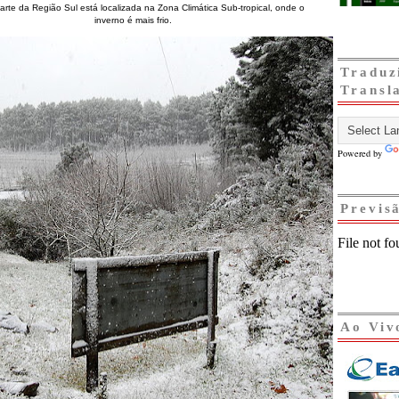
arte da Região Sul está localizada na Zona Climática Sub-tropical, onde o
inverno é mais frio.
Traduz
Transl
Powered by
Previs
Ao Viv