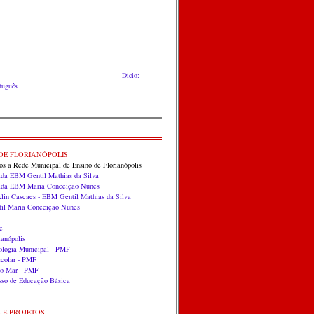
Dicio:
rtuguês
DE FLORIANÓPOLIS
dos a Rede Municipal de Ensino de Florianópolis
ada EBM Gentil Mathias da Silva
zada EBM Maria Conceição Nunes
klin Cascaes - EBM Gentil Mathias da Silva
til Maria Conceição Nunes
e
anópolis
ologia Municipal - PMF
scolar - PMF
do Mar - PMF
so de Educação Básica
S E PROJETOS