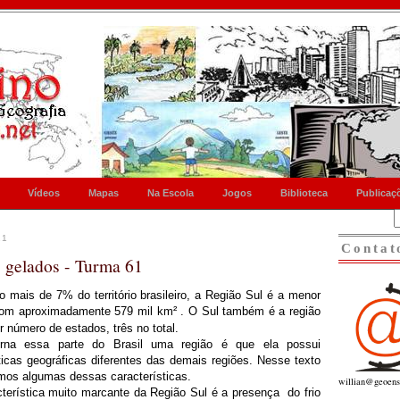
Vídeos
Mapas
Na Escola
Jogos
Biblioteca
Publicaç
11
Contat
s gelados - Turma 61
mais de 7% do território brasileiro, a Região Sul é a menor
com aproximadamente
579 mil km²
.
O Sul também é a região
 número de estados, três no total.
rna essa parte do Brasil uma região é que ela possui
ticas geográficas diferentes das demais regiões. Nesse texto
mos algumas dessas características.
willian@geoens
terística muito marcante da Região Sul é a presença do frio