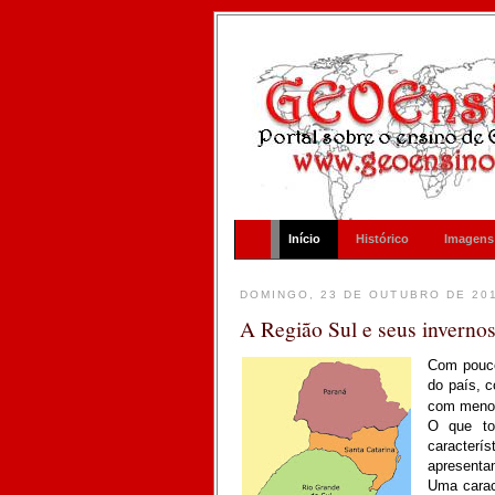
Início
Histórico
Imagens
DOMINGO, 23 DE OUTUBRO DE 20
A Região Sul e seus inverno
Com pouco 
do país, 
com menor
O que to
caracterís
apresenta
Uma carac