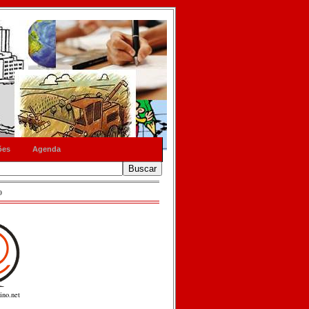
ões
Agenda
o
ino.net