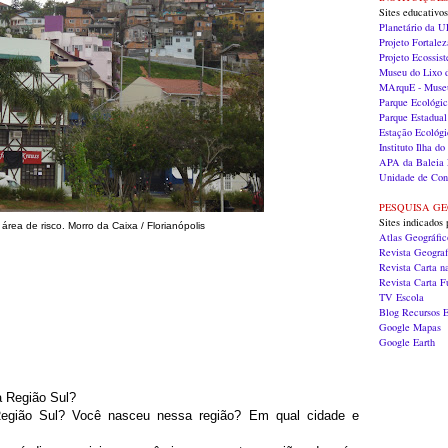
Sites educativos
Planetário da 
Projeto Fortalez
Projeto Ecossis
Museu do Lixo
MArquE - Museu
Parque Ecológi
Parque Estadual
Estação Ecológi
Instituto Ilha 
APA da Baleia 
Unidade de Con
PESQUISA G
Sites indicados 
rea de risco. Morro da Caixa / Florianópolis
Atlas Geográfi
Revista Geograf
Revista Carta n
Revista Carta 
TV Escola
Blog Recursos E
Google Mapas
Google Earth
a Região Sul?
egião Sul? Você nasceu nessa região? Em qual cidade e