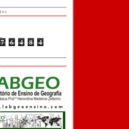
tes
7
6
4
8
4
o