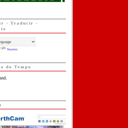
ir - Traducir -
ate
Translate
ão do Tempo
o