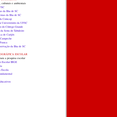
, culturais e ambientais
UFSC
as da Ilha de SC
temas da Ilha de SC
 da Comcap
 Universitário da UFSC
co do Córrego Grande
 da Serra do Tabuleiro
ca de Carijós
do Campeche
Franca
servação da Ilha de SC
EOGRÁFICA ESCOLAR
para a pesquisa escolar
co Escolar IBGE
ia
a Escola
Fundamental
ducativos