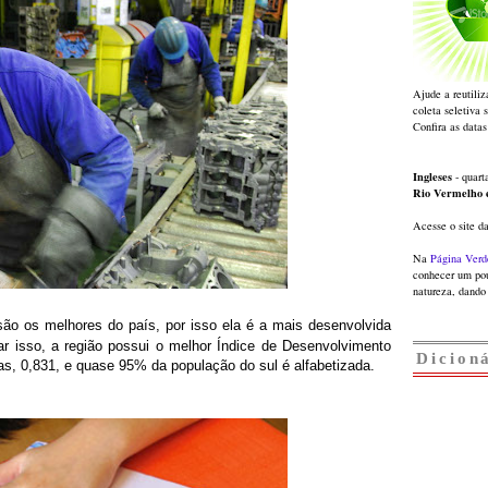
Ajude a reutiliz
coleta seletiva 
Confira as datas
Ingleses
- quarta
Rio Vermelho
Acesse o site d
Na
Página Verd
conhecer um pou
natureza, dando 
são os melhores do país, por isso ela
é a mais desenvolvida
car isso, a região possui o melhor Índice de Desenvolvimento
Dicion
ras,
0,831, e quase 95% da população do sul é alfabetizada.