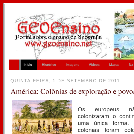
Início
Histórico
Imagens
Vídeos
Mapas
Na
QUINTA-FEIRA, 1 DE SETEMBRO DE 2011
América: Colônias de exploração e pov
Os europeus n
colonizaram o conti
uma única forma. D
colonias foram col