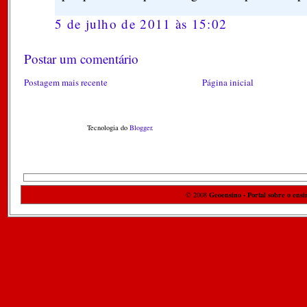
5 de julho de 2011 às 15:02
Postar um comentário
Postagem mais recente
Página inicial
Tecnologia do
Blogger
.
Geoensino - Portal sobre o ensi
© 2008