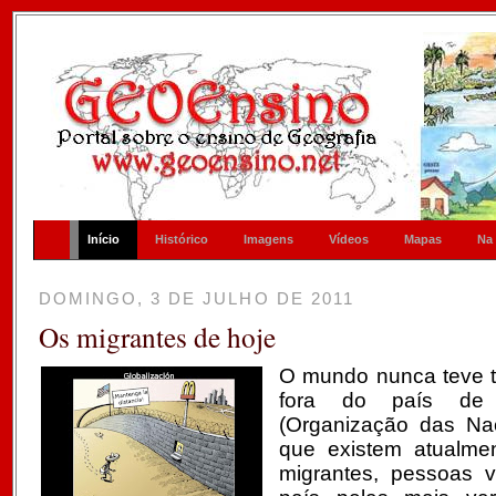
Início
Histórico
Imagens
Vídeos
Mapas
Na
DOMINGO, 3 DE JULHO DE 2011
Os migrantes de hoje
O mundo nunca teve 
fora do país de
(Organização das Na
que existem atualme
migrantes, pessoas 