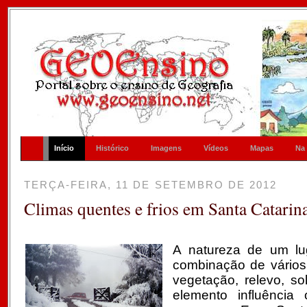
Início
Histórico
Imagens
Vídeos
Mapas
Na
TERÇA-FEIRA, 11 DE SETEMBRO DE 2012
Climas quentes e frios em Santa Catarin
A natureza de um lu
combinação de vário
vegetação, relevo, s
elemento influência