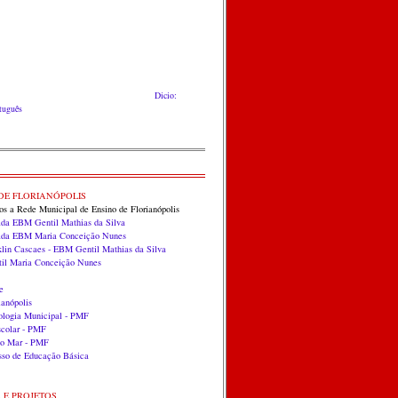
Dicio:
rtuguês
DE FLORIANÓPOLIS
dos a Rede Municipal de Ensino de Florianópolis
ada EBM Gentil Mathias da Silva
zada EBM Maria Conceição Nunes
klin Cascaes - EBM Gentil Mathias da Silva
til Maria Conceição Nunes
e
anópolis
ologia Municipal - PMF
scolar - PMF
do Mar - PMF
so de Educação Básica
S E PROJETOS