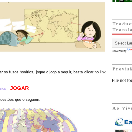
Traduz
Transl
Powered by
Previs
r os fusos horários, jogue o jogo a seguir, basta clicar no link
JOGAR
rios.
questões que o seguem:
Ao Viv