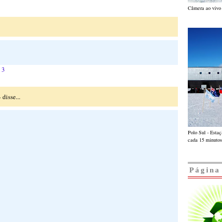
Câmera ao vivo 
13
 disse...
Polo Sul - Esta
cada 15 minutos
Página