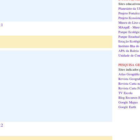
Sites educativos
Planetário da 
Projeto Fortalez
Projeto Ecossis
Museu do Lixo
21
MArquE - Museu
Parque Ecológi
Parque Estadual
Estação Ecológi
Instituto Ilha 
APA da Baleia 
Unidade de Con
PESQUISA G
Sites indicados 
Atlas Geográfi
Revista Geograf
Revista Carta n
Revista Carta 
TV Escola
Blog Recursos E
Google Mapas
Google Earth
22