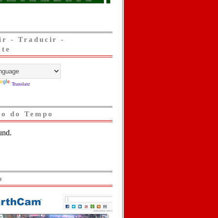
ir - Traducir -
ate
Translate
ão do Tempo
o