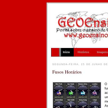
Início
Histórico
Imagens
SEGUNDA-FEIRA, 25 DE JUNHO DE
Fusos Horários
O 
fu
ac
um
m
A