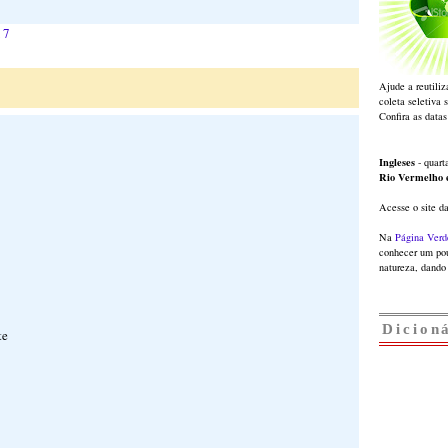
17
Ajude a reutiliz
coleta seletiva 
Confira as datas
Ingleses
- quarta
Rio Vermelho
Acesse o site d
Na
Página Verd
conhecer um pou
natureza, dando 
Dicion
te