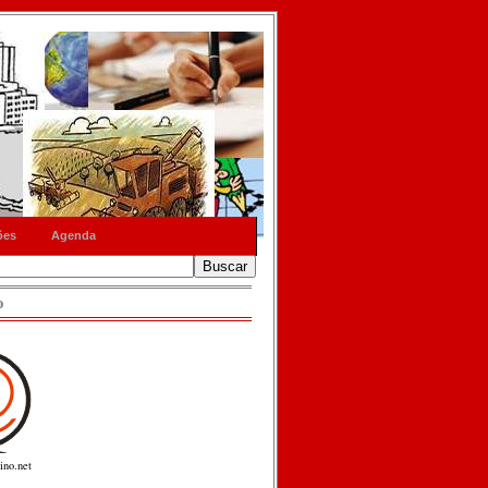
ões
Agenda
o
ino.net