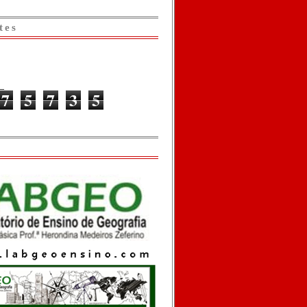
tes
7
5
7
3
5
o