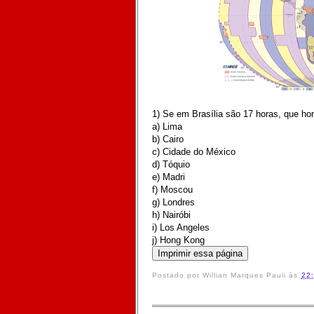
1) Se em Brasília são 17 horas, que ho
a) Lima
b) Cairo
c) Cidade do México
d) Tóquio
e) Madri
f) Moscou
g) Londres
h)
Nairóbi
i) Los Angeles
j) Hong Kong
Postado por
Willian Marques Pauli
às
22