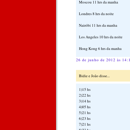
Moscou 11 hrs da manha
Londres 8 hrs da noite
Nairóbi 11 hrs da manha
Los Angeles 10 hrs da noite
Hong Kong 6 hrs da manha
26 de junho de 2012 às 14:
Bidie e Joâo disse...
1)15 hs
2)22 hs
3)14 hs
4)05 hs
5)21 hs
6)23 hs
7)21 hs
8)23 hs