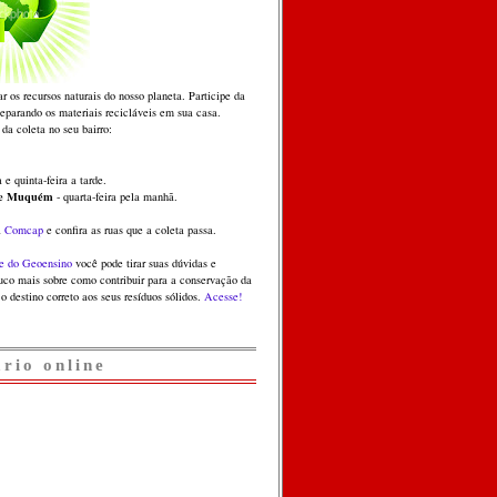
ar os recursos naturais do nosso planeta. Participe da
separando os materiais recicláveis em sua casa.
 da coleta no seu bairro:
 e quinta-feira a tarde.
 e Muquém
- quarta-feira pela manhã.
a
Comcap
e confira as ruas que a coleta passa.
e do Geoensino
você pode tirar suas dúvidas e
co mais sobre como contribuir para a conservação da
o destino correto aos seus resíduos sólidos.
Acesse!
ário online