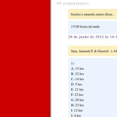
50 comentários:
beatriz e amanda santos disse...
15:00 horas da tarde
26 de junho de 2012 às 14:
Sara, Amanda F. & Grasieli - t. 64
1)
A- 15 hrs
B- 22 hrs
C- 14 hrs
D- 5 hrs
E- 21 hrs
F- 23 hrs
G- 20 hrs
H- 23 hrs
I- 12 hrs
J- 4 hrs