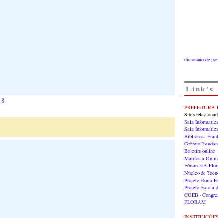
dicionário de po
Link's
18
PREFEITURA 
Sites relaciona
Sala Informatiz
Sala Informati
Biblioteca Fran
Grêmio Estudan
Boletim online
Matrícula Onlin
Fórum EJA Flori
Núcleo de Tecn
Projeto Horta E
Projeto Escola 
COEB - Congres
FLORAM
INSTITUIÇÕE