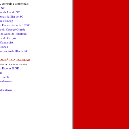
, culturais e ambientais
UFSC
as da Ilha de SC
temas da Ilha de SC
 da Comcap
 Universitário da UFSC
co do Córrego Grande
 da Serra do Tabuleiro
ca de Carijós
do Campeche
Franca
servação da Ilha de SC
EOGRÁFICA ESCOLAR
para a pesquisa escolar
co Escolar IBGE
ia
a Escola
Fundamental
ducativos