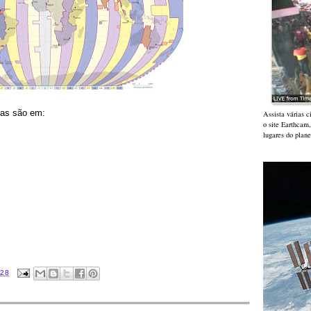
ras são em:
Assista várias 
o site Earthcam
lugares do plane
:28