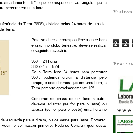
roximadamente, 15º, que correspondem ao ângulo que a
rra percorre em uma hora.
Visitan
nferência da Terra (360º), dividida pelas 24 horas de um dia,
da Terra.
Para se obter a correspondência entre hora
2
2
e grau, no globo terrestre, deve-se realizar
o seguinte
raciocínio
:
360º =24 horas
Projet
360º/24h = 15º/h
Se a Terra leva 24 horas para percorrer
360º, podemos dividir a distância pelo
tempo, e descobrimos que em uma hora, a
Terra percorre aproximadamente 15º.
Conforme se passa de um fuso a outro,
deve-se adiantar (se for para o leste) ou
atrasar (se for para o oeste) uma hora no
da esquerda para a direita, ou de oeste para leste. Portanto,
e, veem o sol nascer primeiro. Pode-se Concluir quer essas