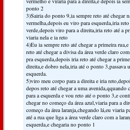
vermelho e viraria para a direita,e depois ia se
ponto 2
3)Sairia do ponto 9,ia sempre reto até chegar n
vermelha,depois eu viro para esquerda,iria reto 
verde,depois viro para a direita,iria reto até a p
viaria nela e ia reto
4)Eu ia sempre reto até chegar a primeira rua,e v
reto até chegar a divisa da área verde claro com
pra esquerda,depois iria reto até chegar a prime
direita,e dobro nela,iria até o ponto 3,passava 
esquerda.
5)viro meu corpo para a direita e iria reto,depoi
depos reto até chegar a uma avenida,qquando 
para a esquerda e vou reto até o ponto 3,e conti
chegar no começo da área azul,viaria para a direi
começo da área laranja,chegando lá,eu viaria para
até a rua que liga a área verde claro com a laran
esquerda,e chegaria no ponto 1