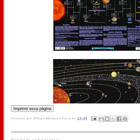
Postado por
Willian Marques Pauli
às
23:44
Nenhum comentário: