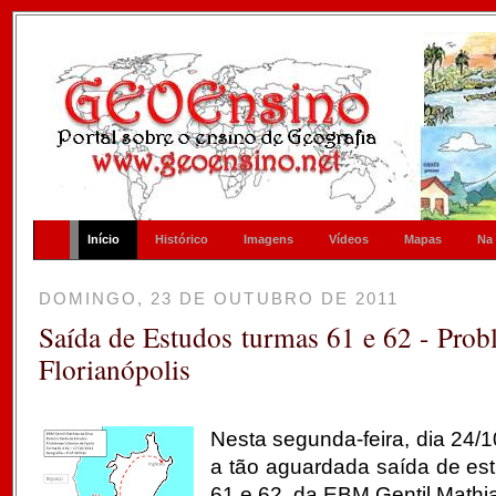
Início
Histórico
Imagens
Vídeos
Mapas
Na
DOMINGO, 23 DE OUTUBRO DE 2011
Saída de Estudos turmas 61 e 62 - Pro
Florianópolis
Nesta segunda-feira, dia 24/1
a tão aguardada saída de es
61 e 62, da EBM Gentil Mathi