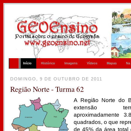
Início
Histórico
Imagens
Vídeos
Mapas
Na
DOMINGO, 9 DE OUTUBRO DE 2011
Região Norte - Turma 62
A Região Norte do B
extensão terr
aproximadamente 3.8
quadrados, o que repr
de 45% da área total 