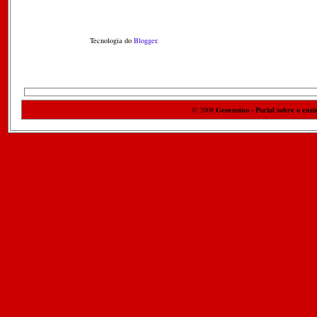
Tecnologia do
Blogger
.
Geoensino - Portal sobre o ensi
© 2008