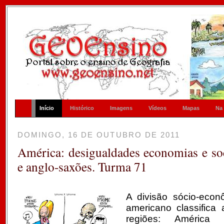
Início
Histórico
Imagens
Vídeos
Mapas
Na
DOMINGO, 16 DE OUTUBRO DE 2011
América: desigualdades economias e soci
e anglo-saxões. Turma 71
A divisão sócio-econ
americano classific
regiões: América 