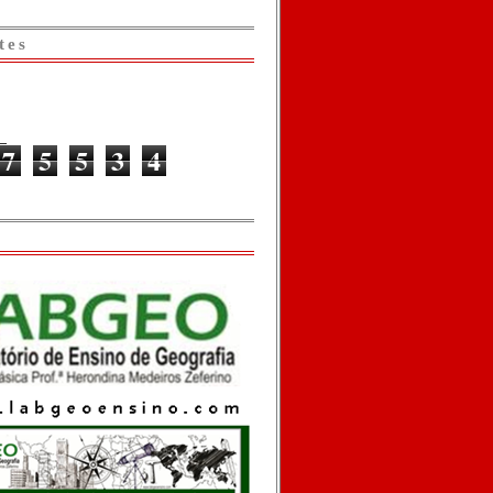
tes
7
5
5
3
4
o