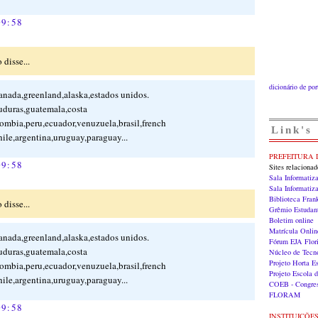
09:58
 disse...
dicionário de po
a,greenland,alaska,estados unidos.
uras,guatemala,costa
lombia,peru,ecuador,venuzuela,brasil,french
Link's
ile,argentina,uruguay,paraguay...
PREFEITURA 
09:58
Sites relaciona
Sala Informatiz
Sala Informati
Biblioteca Fran
 disse...
Grêmio Estudan
Boletim online
Matrícula Onlin
a,greenland,alaska,estados unidos.
Fórum EJA Flori
uras,guatemala,costa
Núcleo de Tecn
Projeto Horta E
lombia,peru,ecuador,venuzuela,brasil,french
Projeto Escola 
ile,argentina,uruguay,paraguay...
COEB - Congres
FLORAM
09:58
INSTITUIÇÕE