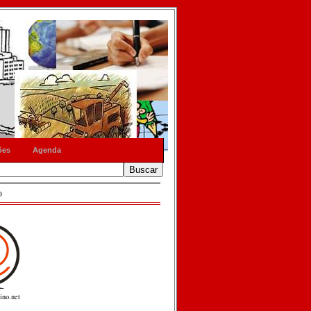
ões
Agenda
o
ino.net