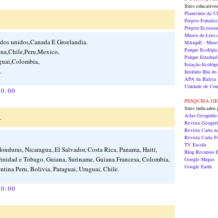
Sites educativos
Planetário da 
Projeto Fortalez
Projeto Ecossis
Museu do Lixo
dos unidos,Canada E Groelandia.
MArquE - Museu
Parque Ecológi
ina,Chile,Peru,Mexico,
Parque Estadual
guai,Colombia,
Estação Ecológi
.
Instituto Ilha 
APA da Baleia 
Unidade de Con
10:00
PESQUISA G
Sites indicados 
Atlas Geográfi
.
Revista Geograf
Revista Carta n
Revista Carta 
.
TV Escola
onduras, Nicaragua, El Salvador, Costa Rica, Panama, Haiti,
Blog Recursos E
inidad e Tobago, Guiana, Suriname, Guiana Francesa, Colombia,
Google Mapas
Google Earth
ntina Peru, Bolivia, Paraguai, Uruguai, Chile.
10:00