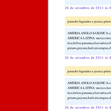
26 de setembro de 2011 às 
jennefer fagundes e jessica prieto
AMÉRIA ANGLO-SAXôNICA:canad
AMERICA LATINA: mexico,houd
rica,belize,panama,elsavador,co
guiana,guyana,haiti,nicaragua,ch
26 de setembro de 2011 às 
jennefer fagundes e jessica prieto
AMÉRIA ANGLO-SAXôNICA:canad
AMERICA LATINA: mexico,houd
rica,belize,panama,elsavador,co
guiana,guyana,haiti,nicaragua,ch
26 de setembro de 2011 às 