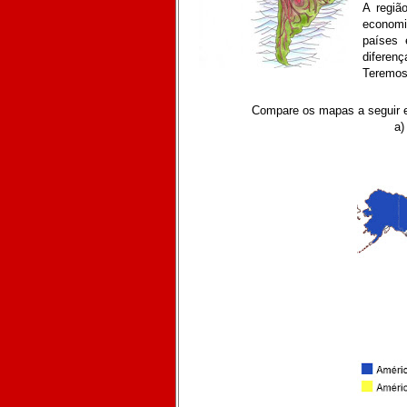
A regiã
economi
países 
diferenç
Teremos 
Compare os mapas a seguir e l
a)