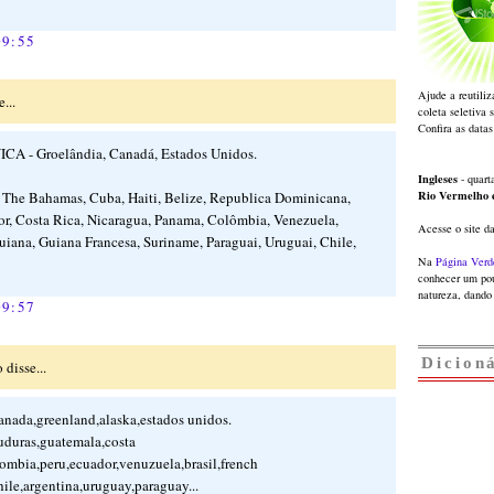
09:55
Ajude a reutiliz
...
coleta seletiva 
Confira as datas
 - Groelândia, Canadá, Estados Unidos.
Ingleses
- quarta
Rio Vermelho
e Bahamas, Cuba, Haiti, Belize, Republica Dominicana,
or, Costa Rica, Nicaragua, Panama, Colômbia, Venezuela,
Acesse o site d
Guiana, Guiana Francesa, Suriname, Paraguai, Uruguai, Chile,
Na
Página Verd
conhecer um pou
natureza, dando 
09:57
Dicion
 disse...
a,greenland,alaska,estados unidos.
uras,guatemala,costa
lombia,peru,ecuador,venuzuela,brasil,french
ile,argentina,uruguay,paraguay...