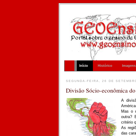
Início
Histórico
Imagens
SEGUNDA-FEIRA, 26 DE SETEMBR
Divisão Sócio-econômica do
A divis
América
Mas o q
outra? 
critério
As regiõ
das cara