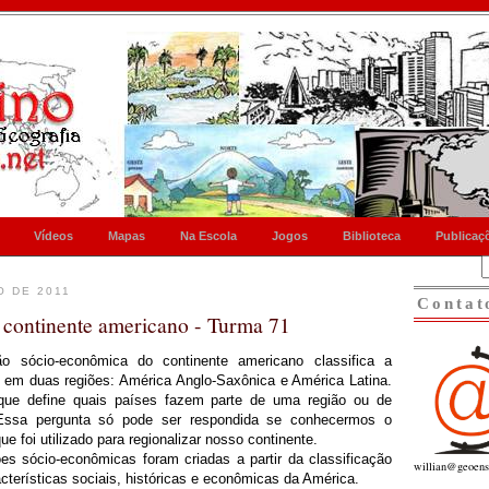
Vídeos
Mapas
Na Escola
Jogos
Biblioteca
Publicaç
O DE 2011
Contat
 continente americano - Turma 71
ão sócio-econômica do continente americano classifica a
 em duas regiões: América Anglo-Saxônica e América Latina.
ue define quais países fazem parte de uma região ou de
Essa pergunta só pode ser respondida se conhecermos o
 que foi utilizado para regionalizar nosso continente.
es sócio-econômicas foram criadas a partir da classificação
willian@geoens
cterísticas sociais, históricas e econômicas da América.