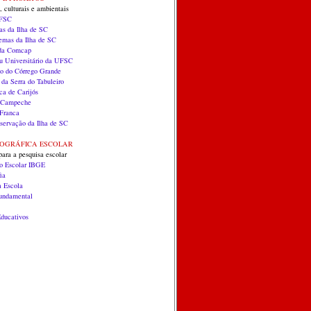
, culturais e ambientais
UFSC
as da Ilha de SC
temas da Ilha de SC
 da Comcap
 Universitário da UFSC
co do Córrego Grande
 da Serra do Tabuleiro
ca de Carijós
do Campeche
Franca
servação da Ilha de SC
EOGRÁFICA ESCOLAR
para a pesquisa escolar
co Escolar IBGE
ia
a Escola
Fundamental
ducativos