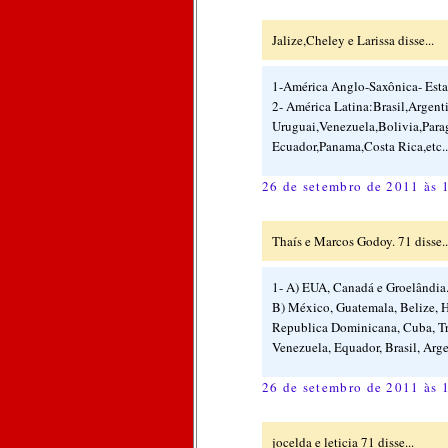
Jalize,Cheley e Larissa disse...
1-América Anglo-Saxônica- Esta
2- América Latina:Brasil,Argent
Uruguai,Venezuela,Bolivia,Para
Ecuador,Panama,Costa Rica,etc..
26 de setembro de 2011 às 
Thaís e Marcos Godoy. 71 disse..
1- A) EUA, Canadá e Groelândia
B) México, Guatemala, Belize, H
Republica Dominicana, Cuba, Tr
Venezuela, Equador, Brasil, Arge
26 de setembro de 2011 às 
jocelda e leticia 71 disse...