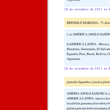
26 de setembro de 2011 às 
BRENDA E MARIANA - 71 disse
1-a) AMÉRICA ANGLO-SAXÔNICA
b)AMÉRICA LATINA - México, Th
Honduras, Guatemala, El Salvad
Equador, Peru, Brasil, Bolivia, 
Argentina.
26 de setembro de 2011 às 
jennefer fagundes e jessica prieto
AMÉRIA ANGLO-SAXôNICA:canad
AMERICA LATINA: mexico,houd
rica,belize,panama,elsavador,co
guiana,guyana,haiti,nicaragua,ch