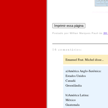
Postado por
Willian Marques Pauli
às
00
16 comentários:
Emanuel Feat. Michel disse...
a)América Anglo-Saxônica:
Estados Unidos
Canadá
Groenlândia
b)América Latina:
México
Guatemala