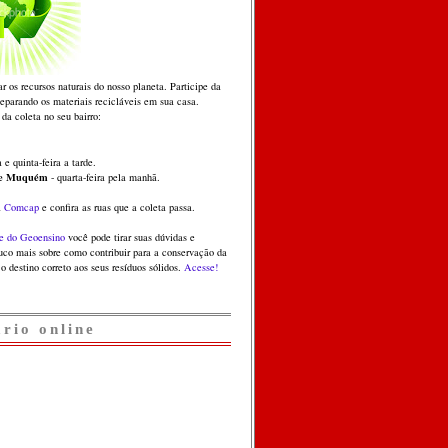
ar os recursos naturais do nosso planeta. Participe da
separando os materiais recicláveis em sua casa.
 da coleta no seu bairro:
 e quinta-feira a tarde.
 e Muquém
- quarta-feira pela manhã.
a
Comcap
e confira as ruas que a coleta passa.
e do Geoensino
você pode tirar suas dúvidas e
co mais sobre como contribuir para a conservação da
o destino correto aos seus resíduos sólidos.
Acesse!
ário online