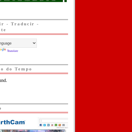
ir - Traducir -
ate
Translate
ão do Tempo
o