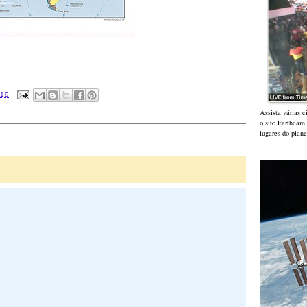
:19
Assista várias 
o site Earthcam
lugares do plane