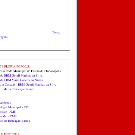
Dicio:
rtuguês
DE FLORIANÓPOLIS
dos a Rede Municipal de Ensino de Florianópolis
ada EBM Gentil Mathias da Silva
zada EBM Maria Conceição Nunes
klin Cascaes - EBM Gentil Mathias da Silva
til Maria Conceição Nunes
e
anópolis
ologia Municipal - PMF
scolar - PMF
do Mar - PMF
so de Educação Básica
S E PROJETOS