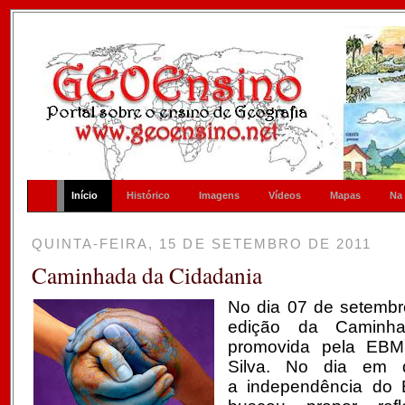
Início
Histórico
Imagens
Vídeos
Mapas
Na
QUINTA-FEIRA, 15 DE SETEMBRO DE 2011
Caminhada da Cidadania
No dia 07 de setembro
edição da Caminha
promovida pela EBM
Silva. No dia em
a independência do 