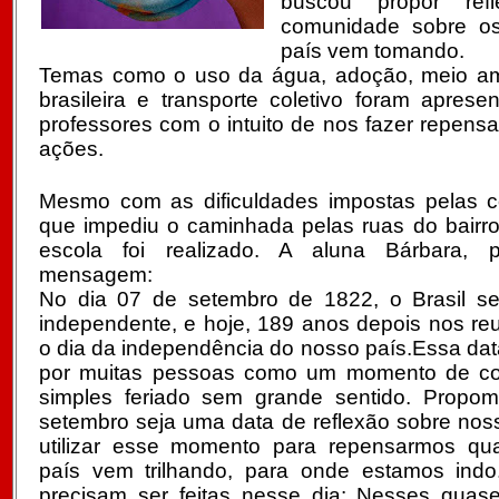
buscou propor re
comunidade sobre o
país vem tomando.
Temas como o uso da água, adoção, meio ambi
brasileira e transporte coletivo foram apres
professores com o intuito de nos fazer repens
ações.
Mesmo com as dificuldades impostas pelas co
que impediu o caminhada pelas ruas do bairro
escola foi realizado. A aluna Bárbara, p
mensagem:
No dia 07 de setembro de 1822, o Brasil s
independente, e hoje, 189 anos depois nos re
o dia da independência do nosso país.Essa da
por muitas pessoas como um momento de c
simples feriado sem grande sentido. Propo
setembro seja uma data de reflexão sobre nos
utilizar esse momento para repensarmos qu
país vem trilhando, para onde estamos indo
precisam ser feitas nesse dia: Nesses quas